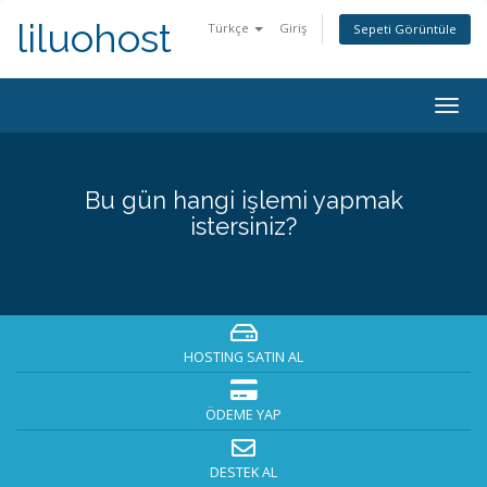
liluohost
Türkçe
Giriş
Sepeti Görüntüle
Togg
navig
Bu gün hangi işlemi yapmak
istersiniz?
HOSTING SATIN AL
ÖDEME YAP
DESTEK AL