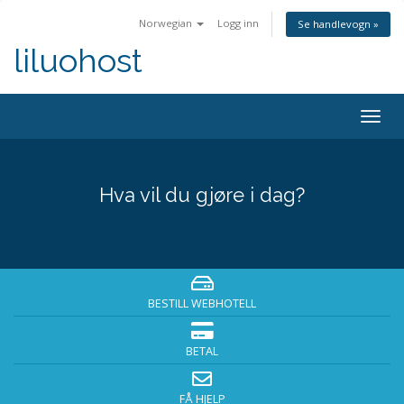
Norwegian
Logg inn
Se handlevogn »
liluohost
Togg
navig
Hva vil du gjøre i dag?
BESTILL WEBHOTELL
BETAL
FÅ HJELP