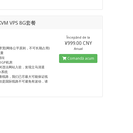
VM VPS 8G套餐
Începănd de la
¥999.00 CNY
盘
M带宽(网络公平原则，不可长期占用)
Anual
流量
 地址
Comandă acum
BGP机房
何违法网站入驻，发现立马清退
n系统
港线路，我们已尽最大可能保证线
但是国际线路不可避免有波动，请