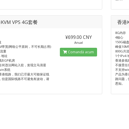
KVM VPS 4G套餐
香港K
8G内存
¥699.00 CNY
4核心
盘
150G磁
Anual
0M带宽(网络公平原则，不可长期占用)
峰值10
月流量
800G月
Comandă acum
4 地址
1个IPv4
线BGP机房
香港多线
任何违法网站入驻，发现立马清退
不接受任
in系统
不支持wi
香港线路，我们已尽最大可能保证线
产品为香
，但是国际线路不可避免有波动，请
路问题，
悉知。