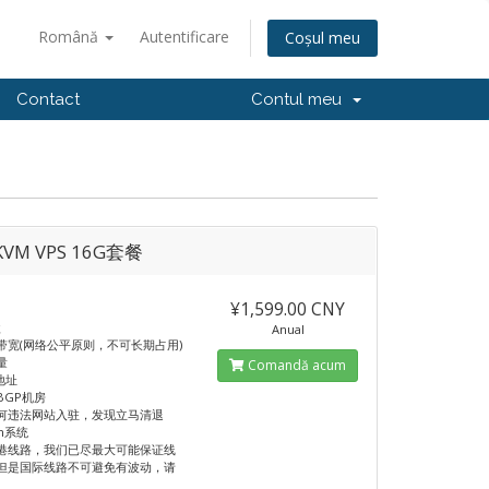
Română
Autentificare
Coșul meu
Contact
Contul meu
VM VPS 16G套餐
¥1,599.00 CNY
盘
Anual
M带宽(网络公平原则，不可长期占用)
量
Comandă acum
 地址
BGP机房
何违法网站入驻，发现立马清退
n系统
港线路，我们已尽最大可能保证线
但是国际线路不可避免有波动，请