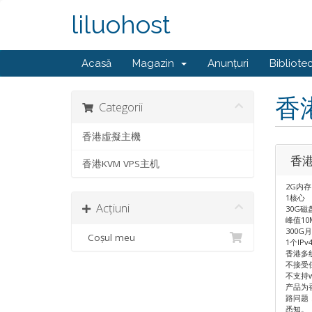
liluohost
Acasă
Magazin
Anunțuri
Bibliote
香
Categorii
香港虛擬主機
香港
香港KVM VPS主机
2G内存
1核心
Acțiuni
30G磁
峰值1
300G
Coșul meu
1个IPv
香港多
不接受
不支持w
产品为
路问题
悉知。