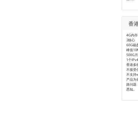
香港
4G内存
2核心
60G磁
峰值1
500G
1个IPv
香港多
不接受
不支持w
产品为
路问题
悉知。