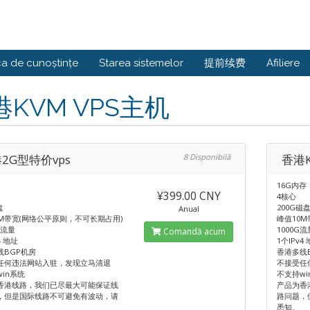
ca de cunoștințe
Starea sistemelor
提前续费
Afiliere
港KVM VPS主机
2G型特价vps
8 Disponibilă
香港K
16G内存
¥399.00 CNY
4核心
盘
200G磁
Anual
0M带宽(网络公平原则，不可长期占用)
峰值10
月流量
1000G流
Comandă acum
4 地址
1个IPv4
线BGP机房
香港多线
任何违法网站入驻，发现立马清退
不接受任
in系统
不支持wi
香港线路，我们已尽最大可能保证线
产品为香
，但是国际线路不可避免有波动，请
路问题，
悉知。