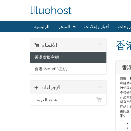
liluohost
روحات
أخبار وإعلانات
المتجر
الرئيسية
香
الأقسام
香港虛擬主機
香港
香港KVM VPS主机
磁盤：1
可自助
الإجراءات
PHP版本
不接受
产品为
شاهد العربة
所有产
产品为
路问题
悉知。