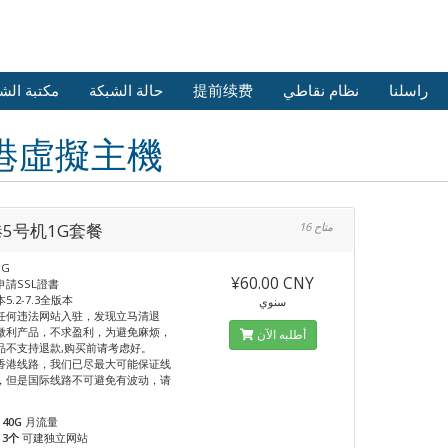
مكتبة الش
حالة الشبكة
提前续费
نظام نقاطي
راسلنا
港虛擬主機
5号机1G套餐
16 متاح
G
¥60.00 CNY
申請SSL證書
5.2-7.3全版本
سنوي
任何违法网站入驻，发现立马清退
微利产品，不求盈利，为避免麻烦，
أطلبه الآن
品不支持退款,购买前请考虑好。
香港线路，我们已尽最大可能保证线
，但是国际线路不可避免有波动，请
40G
月流量
3个
可建独立网站