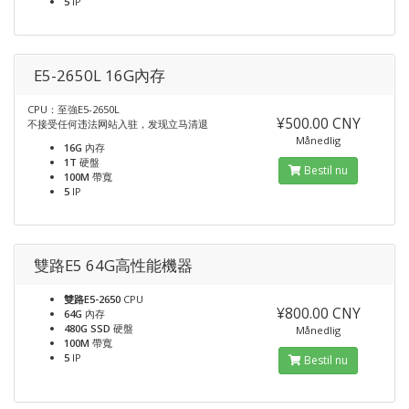
5
IP
E5-2650L 16G內存
CPU：至強E5-2650L
¥500.00 CNY
不接受任何违法网站入驻，发现立马清退
Månedlig
16G
內存
1T
硬盤
Bestil nu
100M
帶寬
5
IP
雙路E5 64G高性能機器
雙路E5-2650
CPU
¥800.00 CNY
64G
內存
480G SSD
硬盤
Månedlig
100M
帶寬
5
IP
Bestil nu