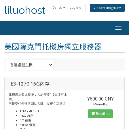
liluohost
Dansk
Log ind
Vis bestillingskurv
Togg
navig
美國薩克門托機房獨立服務器
E3-1270 16G內存
此機房上架比較慢，大約需要1-3天才可上
¥600.00 CNY
架。
不接受任何违法网站入驻，发现立马清退
Månedlig
E3-1270
CPU
Bestil nu
16G
內存
1T
硬盤
100M
帶寬