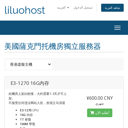
liluohost
تسجيل الدخول
العربية
شاهد العربة
Togg
navig
美國薩克門托機房獨立服務器
E3-1270 16G內存
此機房上架比較慢，大約需要1-3天才可上
¥600.00 CNY
架。
不接受任何违法网站入驻，发现立马清退
شهري
E3-1270
CPU
أطلبه الآن
16G
內存
1T
硬盤
100M
帶寬