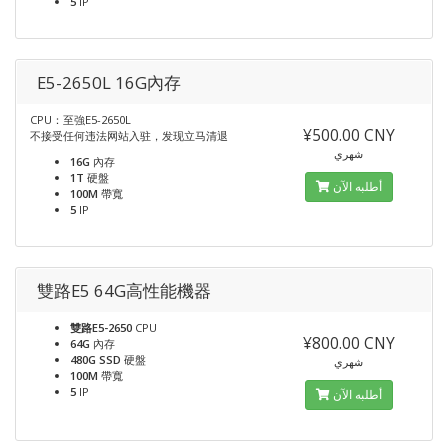
5
IP
E5-2650L 16G內存
CPU：至強E5-2650L
¥500.00 CNY
不接受任何违法网站入驻，发现立马清退
شهري
16G
內存
1T
硬盤
أطلبه الآن
100M
帶寬
5
IP
雙路E5 64G高性能機器
雙路E5-2650
CPU
¥800.00 CNY
64G
內存
480G SSD
硬盤
شهري
100M
帶寬
5
IP
أطلبه الآن