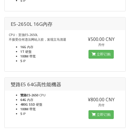
5
IP
E5-2650L 16G內存
CPU：至強E5-2650L
¥500.00 CNY
不接受任何违法网站入驻，发现立马清退
月付
16G
內存
1T
硬盤
立即订购
100M
帶寬
5
IP
雙路E5 64G高性能機器
雙路E5-2650
CPU
¥800.00 CNY
64G
內存
480G SSD
硬盤
月付
100M
帶寬
5
IP
立即订购