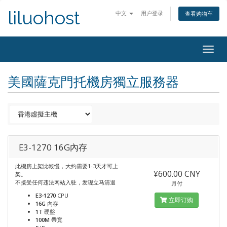
liluohost
中文
用户登录
查看购物车
Togg
navig
美國薩克門托機房獨立服務器
E3-1270 16G內存
此機房上架比較慢，大約需要1-3天才可上
¥600.00 CNY
架。
不接受任何违法网站入驻，发现立马清退
月付
E3-1270
CPU
立即订购
16G
內存
1T
硬盤
100M
帶寬