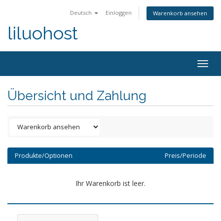
Deutsch
Einloggen
Warenkorb ansehen
liluohost
Togg
navig
Übersicht und Zahlung
Produkte/Optionen
Preis/Periode
Ihr Warenkorb ist leer.