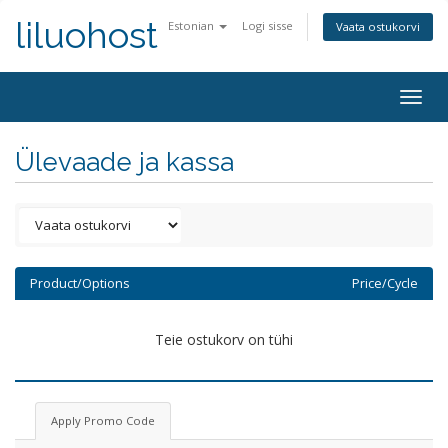
liluohost
Estonian
Logi sisse
Vaata ostukorvi
Togg
navig
Ülevaade ja kassa
Product/Options
Price/Cycle
Teie ostukorv on tühi
Apply Promo Code