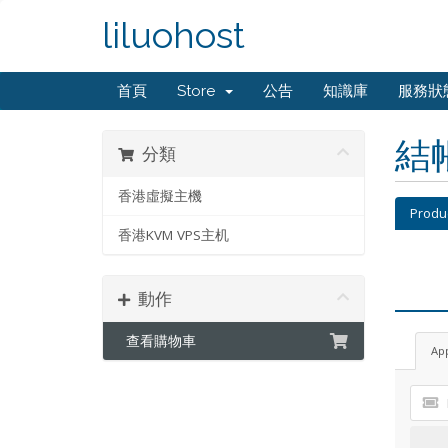
liluohost
首頁
Store
公告
知識庫
服務狀
結
分類
香港虛擬主機
Produ
香港KVM VPS主机
動作
查看購物車
Ap