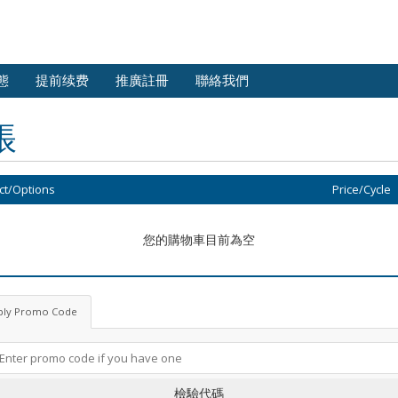
態
提前续费
推廣註冊
聯絡我們
帳
ct/Options
Price/Cycle
您的購物車目前為空
ply Promo Code
檢驗代碼